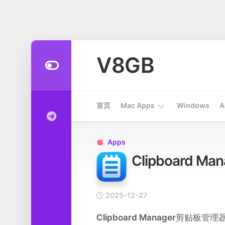
Skip
to
V8GB
content
首页
Mac Apps
Windows
A
Apps
Apps

Clipboard 
开
发
工
具
2025-12-27
系
Clipboard Manager
剪贴板管理器
统