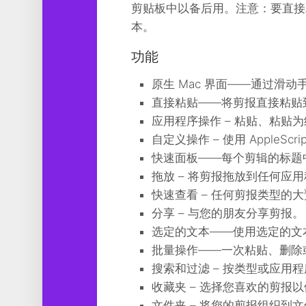
剪贴板中以备后用。注意：要直接
工
具
本。
图
功能
形
设
原生 Mac 界面——通过滑
计
直接粘贴——将剪报直接粘贴
媒
应用程序操作 – 粘贴、粘贴
体
自定义操作 – 使用 AppleScri
软
快速面板——每个剪辑的标题
件
拖放 – 将剪报拖放到任何应
娱
快速查看 – 任何剪报类型的
乐
分享 – 与您的朋友分享剪报。
选定的文本——使用选定的文
批量操作——一次粘贴、删除
搜索和过滤 – 按类型或应用
收藏夹 – 选择您喜欢的剪报
文件夹 – 将您的剪报组织到