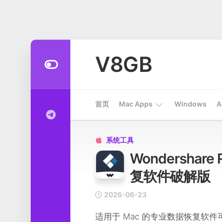
Skip
to
V8GB
content
首页
Mac Apps
Windows
A
Apps
系统工具

Wondershare 
开
发
复软件破解版
工
具
2026-06-23
系
适用于 Mac 的专业数据恢复
统