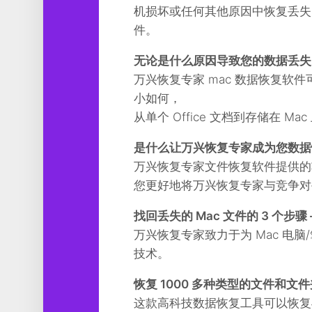
工
机损坏或任何其他原因中恢复丢失的数
具
件。
图
无论是什么原因导致您的数据丢失，Won
形
设
万兴恢复专家 mac 数据恢复软
计
小如何，
从单个 Office 文档到存储在 
媒
体
是什么让万兴恢复专家成为您数据
软
件
万兴恢复专家文件恢复软件提供的
您更好地将万兴恢复专家与竞争对
娱
乐
找回丢失的 Mac 文件的 3 个步骤
万兴恢复专家致力于为 Mac 电
技术。
恢复 1000 多种类型的文件和文
这款高科技数据恢复工具可以恢复与 