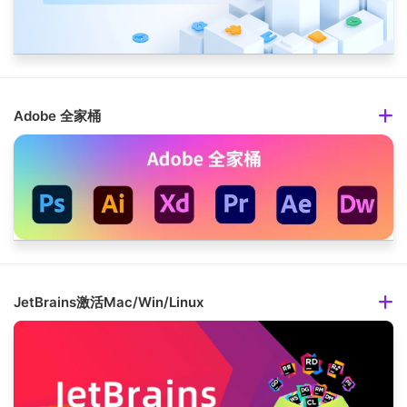
Adobe 全家桶
JetBrains激活Mac/Win/Linux