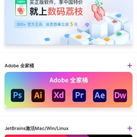
Adobe 全家桶
JetBrains激活Mac/Win/Linux