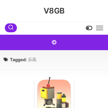
Skip
to
V8GB
content
Tagged:
乐高