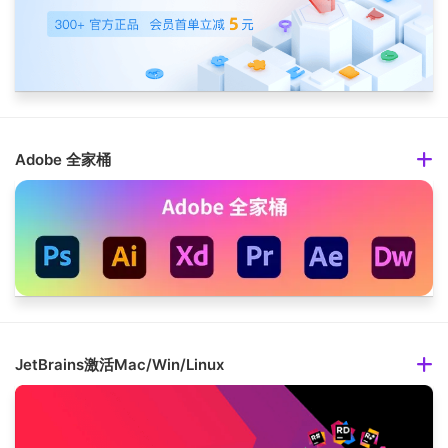
Adobe 全家桶
JetBrains激活Mac/Win/Linux