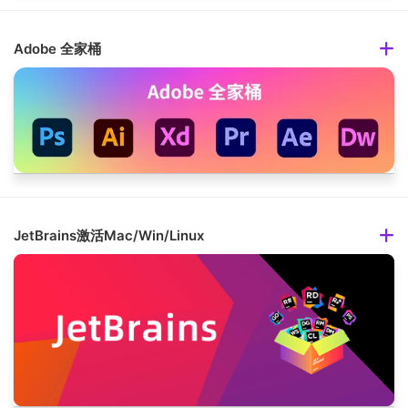
Adobe 全家桶
JetBrains激活Mac/Win/Linux